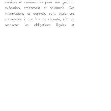
services et commandes pour leur gestion,
exécution, traitement et paiement. Ces
informations et données sont également
conservées à des fins de sécurité, afin de
respecter les obligations légales et
réglementaires. Conformément à la loi du 21
Juin 2014 pour la confiance dans l’Economie
Numérique, la Loi Informatique et Liberté du
06 Août 2004 ainsi que du Règlement
Général sur la Protection des Données
(RGPD : n° 2016-679) vous disposez d'un
droit d'accès, de rectification et d'opposition
aux informations nominatives et aux données
personnelles vous concernant, directement
sur le site Internet.
Conformément à la réglementation
européenne en vigueur, les Utilisateurs du site
disposent des droits suivants :