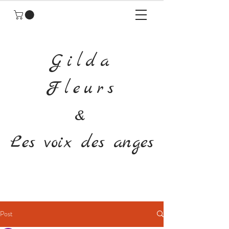
Gilda
Fleurs
&
Les voix des anges
Post