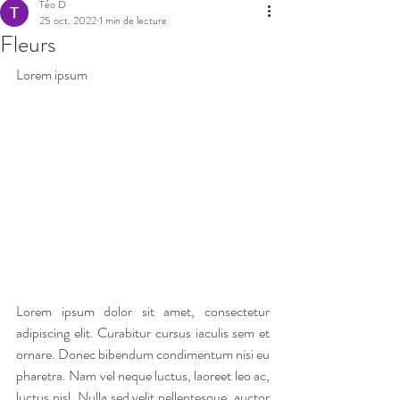
Téo D
25 oct. 2022
1 min de lecture
Fleurs
Lorem ipsum
Lorem ipsum dolor sit amet, consectetur 
adipiscing elit. Curabitur cursus iaculis sem et 
ornare. Donec bibendum condimentum nisi eu 
pharetra. Nam vel neque luctus, laoreet leo ac, 
luctus nisl. Nulla sed velit pellentesque, auctor 