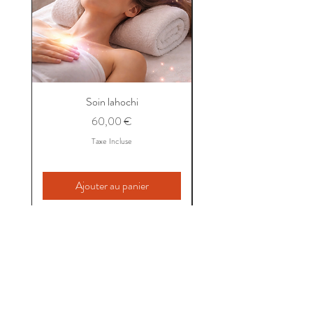
Soin lahochi
Prix
60,00 €
Taxe Incluse
Ajouter au panier
Gilda Fleurs
&
les voix des anges