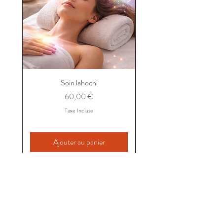
Soin lahochi
Prix
60,00 €
Taxe Incluse
Ajouter au panier
Gilda Fleurs
&